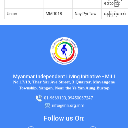
ဒေသကြီး
Union
MMR018
Nay Pyi Taw
နေပြည်တော်
Myanmar Independent Living Initiative - MILI
No.17/19, Thar Yar Aye Street, 3 Quarter, Mayangone
Township, Yangon, Near the Ye Yan Aung Bustop
01-9669133, 09450067247
info@mili.org.mm
Follow us On: